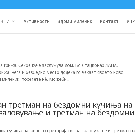
ЕНТИ
Активности
Вдоми миленик
Контакт
УПР
а грижа. Секое куче заслужува дом. Во Стационар ЛАНА,
ижа, нега и безбедно место додека го чекаат своето ново
 миленик, посетете нè. Можеби...
ан третман на бездомни кучиња на
 заловување и третман на бездомни
мни кучиња на јавното претпријатие за заловување и третман н