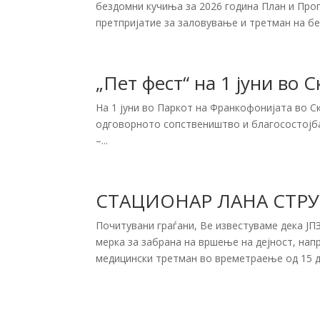
бездомни кучиња за 2026 година План и Про
претпријатие за заловување и третман на бе
„Пет фест“ на 1 јуни во С
На 1 јуни во Паркот на Франкофонијата во С
одговорното сопствеништво и благосостојба
–...
СТАЦИОНАР ЛАНА СТР
Почитувани граѓани, Ве известуваме дека ЈП
мерка за забрана на вршење на дејност, нап
медицински третман во времетраење од 15 де