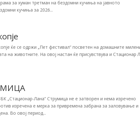
грама за хуман третман на бездомни кучиња на јавното
здомни кучиња за 2026...
копје
копје ќе се одржи „Пет фестивал“ посветен на домашните милен
та на животните. На овој настан ќе присувствува и Стационар 
УМИЦА
ЗБК „Стационар-Лана“ Струмица не е затворен и нема изречено
ротив изречена е мерка за привремена забрана за заловување и
на. Во овој период...