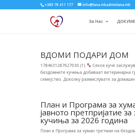
+389 78 411 177
info@lana.mkadminlana.mk
За Нас
ДОКУМ
ВДОМИ ПОДАРИ ДОМ
1784631287627030 (1)
Секое куче заслужув
бездомните кучиња добиваат ветеринарна гр
семејство. Доколку размислувате за домашен
План и Програма за хум
јавното претпријатие за
кучиња за 2026 година
План и Програма за хуман третман на бездо