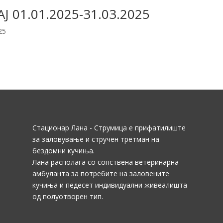
01.01.2025-31.03.2025
25
Стационар Лана - Струмица е прифатилиште
за заловување и стручен третман на
бездомни кучиња.
Лана располага со сопствена ветеринарна
амбуланта за потребите на заловените
кучиња и педесет индивидуални живеалишта
од полуотворен тип.