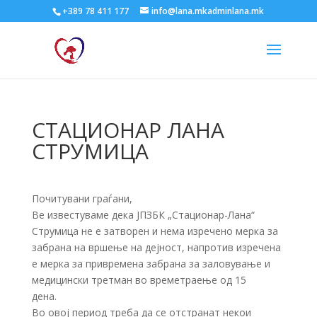
+389 78 411 177
info@lana.mkadminlana.mk
СТАЦИОНАР ЛАНА
СТРУМИЦА
Почитувани граѓани,
Ве известуваме дека ЈПЗБК „Стационар-Лана“
Струмица не е затворен и нема изречено мерка за
забрана на вршење на дејност, напротив изречена
е мерка за привремена забрана за заловување и
медицински третман во времетраење од 15
дена.
Во овој период треба да се отстранат некои