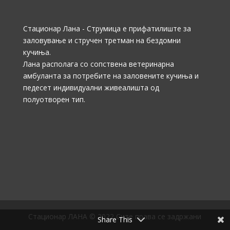
Стационар Лана - Струмица е прифатилиште за
заловување и стручен третман на бездомни
кучиња.
Лана располага со сопствена ветеринарна
амбуланта за потребите на заловените кучиња и
педесет индивидуални живеалишта од
полуотворен тип.
Стационар ЛАНА © 2022 Сите права се задржани
Share This