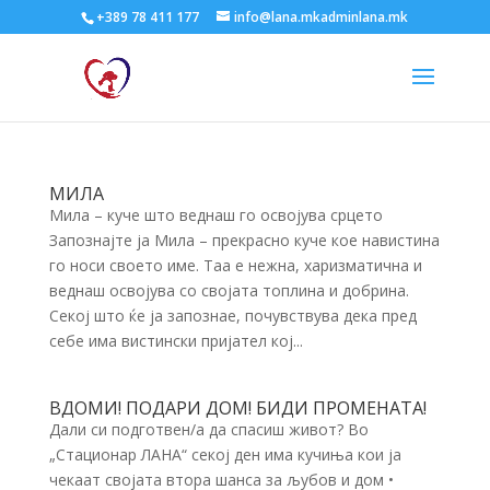
+389 78 411 177
info@lana.mkadminlana.mk
МИЛА
Мила – куче што веднаш го освојува срцето
Запознајте ја Мила – прекрасно куче кое навистина
го носи своето име. Таа е нежна, харизматична и
веднаш освојува со својата топлина и добрина.
Секој што ќе ја запознае, почувствува дека пред
себе има вистински пријател кој...
ВДОМИ! ПОДАРИ ДОМ! БИДИ ПРОМЕНАТА!
Дали си подготвен/а да спасиш живот? Во
„Стационар ЛАНА“ секој ден има кучиња кои ја
чекаат својата втора шанса за љубов и дом •