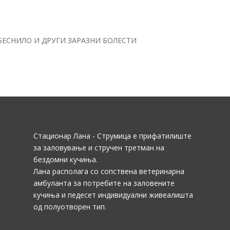
БЕСНИЛО И ДРУГИ ЗАРАЗНИ БОЛЕСТИ
Стационар Лана - Струмица е прифатилиште
за заловување и стручен третман на
бездомни кучиња.
Лана располага со сопствена ветеринарна
амбуланта за потребите на заловените
кучиња и педесет индивидуални живеалишта
од полуотворен тип.