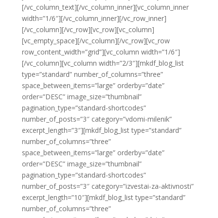
[/vc_column_text][/vc_column_inner][vc_column_inner
width=”1/6″][/vc_column_inner][/vc_row_inner]
[/vc_column][/vc_row][vc_row][vc_column]
[vc_empty_space][/vc_column][/vc_row][vc_row
row_content_width=”grid”][vc_column width=”1/6″]
[/vc_column][vc_column width=”2/3″][mkdf_blog_list
type=”standard” number_of_columns=”three”
space_between_items=”large” orderby=”date”
order=”DESC” image_size=”thumbnail”
pagination_type=”standard-shortcodes”
number_of_posts=”3″ category=”vdomi-milenik”
excerpt_length=”3″][mkdf_blog_list type=”standard”
number_of_columns=”three”
space_between_items=”large” orderby=”date”
order=”DESC” image_size=”thumbnail”
pagination_type=”standard-shortcodes”
number_of_posts=”3″ category=”izvestai-za-aktivnosti”
excerpt_length=”10″][mkdf_blog_list type=”standard”
number_of_columns=”three”