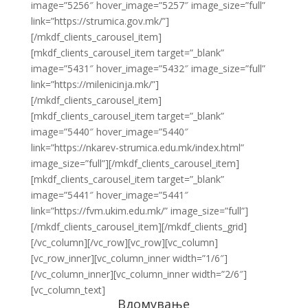
image=”5256″ hover_image=”5257″ image_size=”full”
link=”https://strumica.gov.mk/”]
[/mkdf_clients_carousel_item]
[mkdf_clients_carousel_item target=”_blank”
image=”5431″ hover_image=”5432″ image_size=”full”
link=”https://milenicinja.mk/”]
[/mkdf_clients_carousel_item]
[mkdf_clients_carousel_item target=”_blank”
image=”5440″ hover_image=”5440″
link=”https://nkarev-strumica.edu.mk/index.html”
image_size=”full”][/mkdf_clients_carousel_item]
[mkdf_clients_carousel_item target=”_blank”
image=”5441″ hover_image=”5441″
link=”https://fvm.ukim.edu.mk/” image_size=”full”]
[/mkdf_clients_carousel_item][/mkdf_clients_grid]
[/vc_column][/vc_row][vc_row][vc_column]
[vc_row_inner][vc_column_inner width=”1/6″]
[/vc_column_inner][vc_column_inner width=”2/6″]
[vc_column_text]
Вдомување