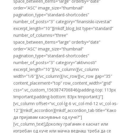
space_between_items=”large” orderby=”date”
order=”ASC” image_size=”thumbnail”
pagination_type=”standard-shortcodes”
number_of_posts=”3″ category=”finansiski-izvestai”
excerpt_length=”10″][mkdf_blog_list type=”standard”
number_of_columns=”three”
space_between_items=”large” orderby=”date”
order=”ASC” image_size=”thumbnail”
pagination_type=”standard-shortcodes”
number_of_posts=”3″ category=”aktivnosti”
excerpt_length=”10″][/vc_column][vc_column
width=”1/6″][/vc_column][/vc_row][vc_row gap=”35″
content_placement=”top” row_content_width=”grid”
css=”.vc_custom_1563874706846{padding-top: 113px
!important;padding-bottom: 83px !important;}”]
[vc_column offset=”vc_col-lg-6 vc_col-md-12 vc_col-xs-
12″][mkdf_accordion][mkdf_accordion_tab title=”Како
да пријавам каснување од куче?”]
[vc_column_text]Доколку граѓанин е каснат или
изгребан од куче или мачка веднаш треба да се