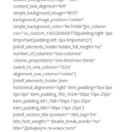
content_text_aligment=”left”
simple_background_image=”4535″
background_image_position=”center”
simple_background_color=”#e7c9de”][vc_column
css=”.vc_custom_1563200068773{padding-right: 0px
!important;padding-left: 0px !important;}”]
[mkdf_elements_holder holder_full_height=”no”
number_of_columns=”two-columns”
column_proportions=”one-third-two-thirds”
switch_to_one_column=”1024″
alignment_one_column=”center”]
[mkdf_elements_holder_item
horizontal_alignment=”right” item_padding=”0px 0px
0px 0px” item_padding_769_1024=”50px 15px 25px”
item_padding_681_768=”50px 15px 25px”
item_padding_680=”40px 15px 25px”]
[mkdf_section_title position=”” title_tag=”h4″
title_font_weight=”” disable_break_words=”no”
title=”Добијвајте ги новостите”