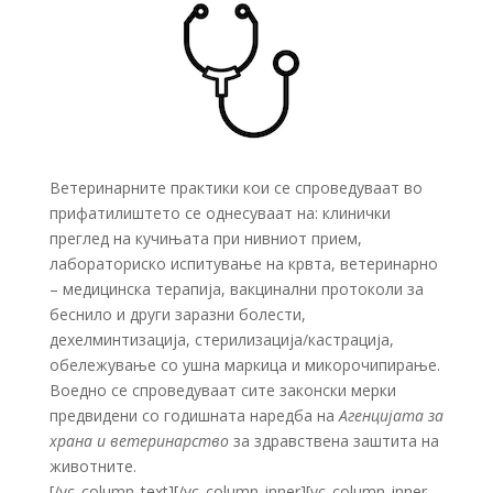
Ветеринарните практики кои се спроведуваат во
прифатилиштето се однесуваат на: клинички
преглед на кучињата при нивниот прием,
лабораториско испитување на крвта, ветеринарно
– медицинска терапија, вакцинални протоколи за
беснило и други заразни болести,
дехелминтизација, стерилизација/кастрација,
обележување со ушна маркица и микорочипирање.
Воедно се спроведуваат сите законски мерки
предвидени со годишната наредба на
Агенцијата за
храна и ветеринарство
за здравствена заштита на
животните.
[/vc_column_text][/vc_column_inner][vc_column_inner