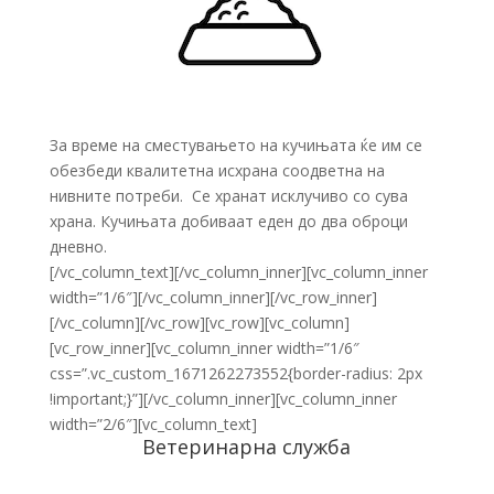
За време на сместувањето на кучињата ќе им се
обезбеди квалитетна исхрана соодветна на
нивните потреби. Се хранат исклучиво со сува
храна. Кучињата добиваат еден до два оброци
дневно.
[/vc_column_text][/vc_column_inner][vc_column_inner
width=”1/6″][/vc_column_inner][/vc_row_inner]
[/vc_column][/vc_row][vc_row][vc_column]
[vc_row_inner][vc_column_inner width=”1/6″
css=”.vc_custom_1671262273552{border-radius: 2px
!important;}”][/vc_column_inner][vc_column_inner
width=”2/6″][vc_column_text]
Ветеринарна служба