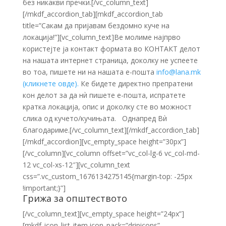
без никакви пречки.[/vc_column_text]
[/mkdf_accordion_tab][mkdf_accordion_tab
title=”Сакам да пријавам бездомно куче на
локација!”][vc_column_text]Ве молиме најпрво
користејте ја контакт формата во КОНТАКТ делот
на нашата интернет страница, доколку не успеете
во тоа, пишете ни на нашата е-пошта
info@lana.mk
(кликнете овде).
Ке бидете директно препратени
кон делот за да нѝ пишете е-пошта, испратете
кратка локација, опис и доколку сте во можност
слика од кучето/кучињата. Однапред Вѝ
благодариме.[/vc_column_text][/mkdf_accordion_tab]
[/mkdf_accordion][vc_empty_space height=”30px”]
[/vc_column][vc_column offset=”vc_col-lg-6 vc_col-md-
12 vc_col-xs-12″][vc_column_text
css=”.vc_custom_1676134275145{margin-top: -25px
!important;}”]
Грижа за општеството
[/vc_column_text][vc_empty_space height=”24px”]
[mkdf_icon_list_item icon_pack=”dripicons”