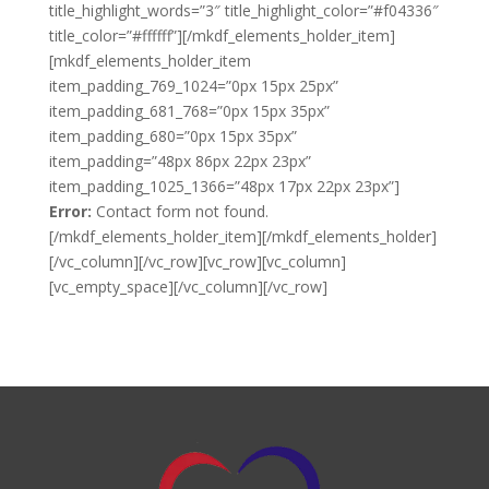
title_highlight_words=”3″ title_highlight_color=”#f04336″
title_color=”#ffffff”][/mkdf_elements_holder_item]
[mkdf_elements_holder_item
item_padding_769_1024=”0px 15px 25px”
item_padding_681_768=”0px 15px 35px”
item_padding_680=”0px 15px 35px”
item_padding=”48px 86px 22px 23px”
item_padding_1025_1366=”48px 17px 22px 23px”]
Error:
Contact form not found.
[/mkdf_elements_holder_item][/mkdf_elements_holder]
[/vc_column][/vc_row][vc_row][vc_column]
[vc_empty_space][/vc_column][/vc_row]