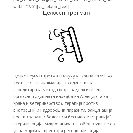
width=”2/6″][vc_column_text]
Целосен третман
Целиот хуман третман вклучува: крвна слика, 4Д
тест, тест за лишманија по единствена
акредитирана метода (кој е задолжителен
согласно годишната наредба на Агенцијата за
храна и ветеринарство), терапија против
внатрешни и надворешни паразити, вакцинација
против заразни болести и беснило, кастрација/
стерилизација, микрочипирање, обележување со
ушна маркица, престој и ресоцијализација.