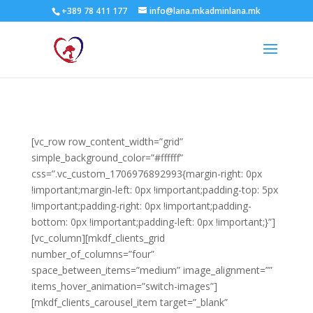
+389 78 411 177
info@lana.mkadminlana.mk
[vc_row row_content_width=”grid”
simple_background_color=”#ffffff”
css=”.vc_custom_1706976892993{margin-right: 0px
!important;margin-left: 0px !important;padding-top: 5px
!important;padding-right: 0px !important;padding-
bottom: 0px !important;padding-left: 0px !important;}”]
[vc_column][mkdf_clients_grid
number_of_columns=”four”
space_between_items=”medium” image_alignment=””
items_hover_animation=”switch-images”]
[mkdf_clients_carousel_item target=”_blank”