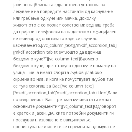
јави во најблиската здравствена установа за
лекување на повредите настанати од каснување
или гребење од куче или мачка. Доколку
животното е со познат сопственик веднаш треба
да пријави телефонски на надлежниот официјален
ветеринар од општината каде се случило
каснувањето.[/vc_column_text][/mkdf_accordion_tab]
[mkdf_accordion_tab title=”Зошто да вдомиш
бездомно куче?”][vc_column_text]Вдомено
бездомно куче, претставува едно куче помалку на
улица. Тие ја имаат својата љубов длабоко
скриена во нив, и кога ке почуствуват љубов тие
се тука секогаш за Вас.[/vc_column_text]
[/mkdf_accordion_tab][mkdf_accordion_tab title=”Дали
по извршениот Ваш третман кучињата ги имаат
основните документи?”][vc_column_text]Одговорот
е краток и јасен, ДА, сите потребни документи ги
поседуваат, извршено е вакцинирање,
прочистување и истите се спремни за вдомување