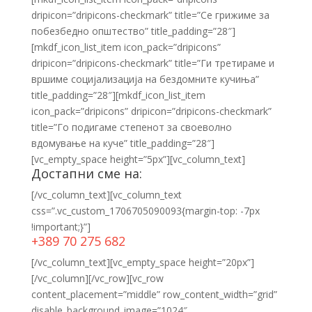
dripicon=”dripicons-checkmark” title=”Се грижиме за
побезбедно општество” title_padding=”28″]
[mkdf_icon_list_item icon_pack=”dripicons”
dripicon=”dripicons-checkmark” title=”Ги третираме и
вршиме социјализација на бездомните кучиња”
title_padding=”28″][mkdf_icon_list_item
icon_pack=”dripicons” dripicon=”dripicons-checkmark”
title=”Го подигаме степенот за своеволно
вдомување на куче” title_padding=”28″]
[vc_empty_space height=”5px”][vc_column_text]
Достапни сме на:
[/vc_column_text][vc_column_text
css=”.vc_custom_1706705090093{margin-top: -7px
!important;}”]
+389 70 275 682
[/vc_column_text][vc_empty_space height=”20px”]
[/vc_column][/vc_row][vc_row
content_placement=”middle” row_content_width=”grid”
disable_background_image=”1024″