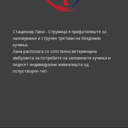
Стационар Лана - Струмица е прифатилиште за
заловување и стручен третман на бездомни
кучиња.
Лана располага со сопствена ветеринарна
амбуланта за потребите на заловените кучиња и
педесет индивидуални живеалишта од
полуотворен тип.