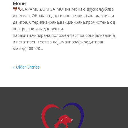
Мони
БАРАМЕ ДОМ ЗА МОНИ! Мони е дружељубива
и весела. Обожава долги прошетки , сака да трча и
да игра. Стерилизирана,вакцинирана,прочистена од
внатрешни и надворешни
паразити,чипирана,положен тест за социјализација
и негативен тест за лајшманиоза(акредитиран
метод). ☎070...
« Older Entries