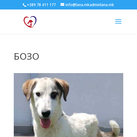
+389 78 411 177
info@lana.mkadminlana.mk
БОЗО