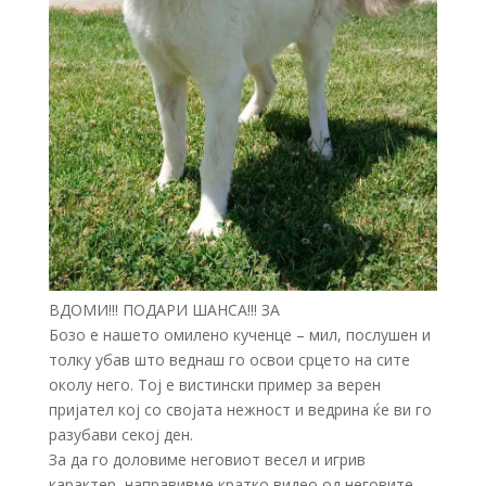
ВДОМИ!!! ПОДАРИ ШАНСА!!! ЗА
Бозо е нашето омилено кученце – мил, послушен и
толку убав што веднаш го освои срцето на сите
околу него. Тој е вистински пример за верен
пријател кој со својата нежност и ведрина ќе ви го
разубави секој ден.
За да го доловиме неговиот весел и игрив
карактер, направивме кратко видео од неговите