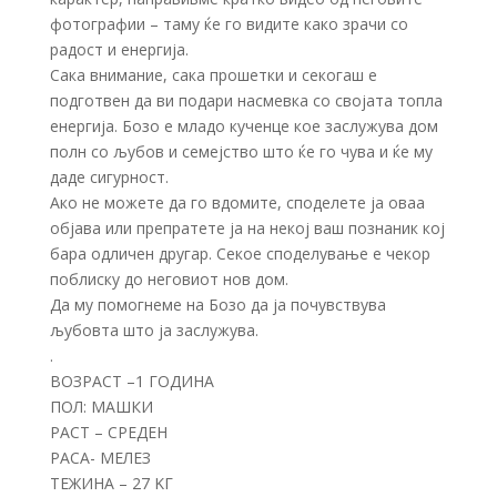
фотографии – таму ќе го видите како зрачи со
радост и енергија.
Сака внимание, сака прошетки и секогаш е
подготвен да ви подари насмевка со својата топла
енергија. Бозо е младо кученце кое заслужува дом
полн со љубов и семејство што ќе го чува и ќе му
даде сигурност.
Ако не можете да го вдомите, споделете ја оваа
објава или препратете ја на некој ваш познаник кој
бара одличен другар. Секое споделување е чекор
поблиску до неговиот нов дом.
Да му помогнеме на Бозо да ја почувствува
љубовта што ја заслужува.
.
ВОЗРАСТ –1 ГОДИНА
ПОЛ: МАШКИ
РАСТ – СРЕДЕН
РАСА- МЕЛЕЗ
ТЕЖИНА – 27 KГ