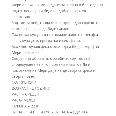
Мери е нежна и мила душичка. Верна и благодарна,
подготвена да ти биде најдобар пријател
засекогаш
Зад тие тажни, топли очи се крие едно срце што
само чека шанса да биде сакано.
Таа не заслужува да го помине животот чекајќи…
заслужува дом, прегратки и семејство.
Ако чувствуваш дека можеш да ѝ бидеш херој на
Мери – пиши ни!
Сподели ја објавата, можеби токму твоето
споделување ќе ѝ го промени животот.Да ѝ
помогнеме на Мери да ја најде својата среќа и
својот човек.
ПОЛ: ЖЕНСКИ
ВОЗРАСТ –2 ГОДИНИ
РАСТ – СРЕДЕН
РАСА- МЕЛЕЗ
ТЕЖИНА – 22 KГ
ЗДРАВСТВЕН СТАТУС – ЗДРАВА – ЕДИНКА