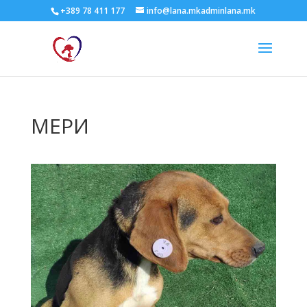
+389 78 411 177
info@lana.mkadminlana.mk
МЕРИ