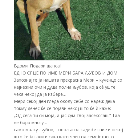
Вдоми! Подари шанса!
ЕДНО СРЦЕ ПО ИМЕ МЕРИ БАРА ЉУБОВ И ДОМ
Запознајте ја нашата прекрасна Мери – кученце со
најнежни очи и душа полна љубов, која сè уште
чека некој да ја избере…
Мери секој ден гледа околу себе со надеж дека
токму денес ќе се појави некој што ќе ѝ каже:
„Од сега ти си моја, а јас сум твој засекогаш.“ Таа
не бара многу…
само малку љубов, топол агол каде ќе спие и некој
што ќе ја гали и сака како член од семејството.