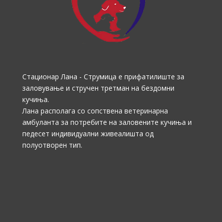
Стационар Лана - Струмица е прифатилиште за
заловување и стручен третман на бездомни
кучиња.
Лана располага со сопствена ветеринарна
амбуланта за потребите на заловените кучиња и
педесет индивидуални живеалишта од
полуотворен тип.