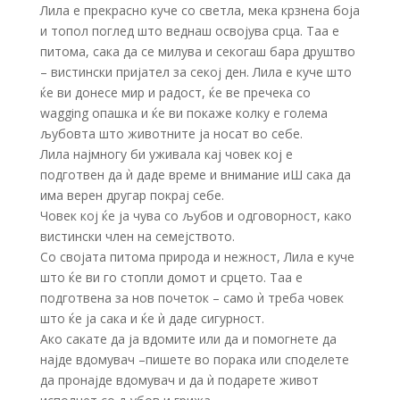
Лила е прекрасно куче со светла, мека крзнена боја
и топол поглед што веднаш освојува срца. Таа е
питома, сака да се милува и секогаш бара друштво
– вистински пријател за секој ден. Лила е куче што
ќе ви донесе мир и радост, ќе ве пречека со
wagging опашка и ќе ви покаже колку е голема
љубовта што животните ја носат во себе.
Лила најмногу би уживала кај човек кој е
подготвен да ѝ даде време и внимание иШ сака да
има верен другар покрај себе.
Човек кој ќе ја чува со љубов и одговорност, како
вистински член на семејството.
Со својата питома природа и нежност, Лила е куче
што ќе ви го стопли домот и срцето. Таа е
подготвена за нов почеток – само ѝ треба човек
што ќе ја сака и ќе ѝ даде сигурност.
Ако сакате да ја вдомите или да и помогнете да
најде вдомувач –пишете во порака или споделете
да пронајде вдомувач и да ѝ подарете живот