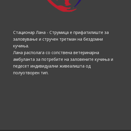
Стационар Лана - Струмица е прифатилиште за
заловување и стручен третман на бездомни
кучиња.
Лана располага со сопствена ветеринарна
амбуланта за потребите на заловените кучиња и
педесет индивидуални живеалишта од
полуотворен тип.