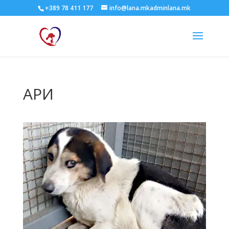
+389 78 411 177
info@lana.mkadminlana.mk
АРИ