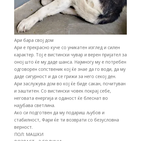
Ари бара свој дом
Ари е прекрасно куче со уникатен изглед и силен
карактер. Тој е вистински чувар и верен пријател за
оној што ќе му даде шанса. Најмногу му е потребен
одговорен сопственик кој ќе знае да го води, да му
даде сигурност и да се грижи за него секој ден.
Ари заслужува дом во кој ќе биде сакан, почитуван
и заштитен. Со вистински човек покрај себе,
неговата енергија и оданост ќе блеснат во
најубава светлина.
Ако си подготвен да му подариш љубов и
стабилност, Фари ќе ти возврати со безусловна
верност.
ПОЛ: МАШКИ