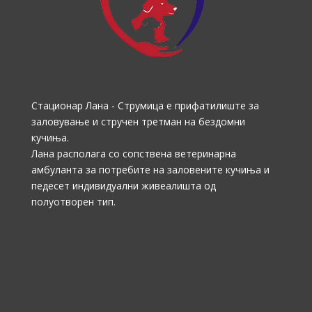
Стационар Лана - Струмица е прифатилиште за
заловување и стручен третман на бездомни
кучиња.
Лана располага со сопствена ветеринарна
амбуланта за потребите на заловените кучиња и
педесет индивидуални живеалишта од
полуотворен тип.