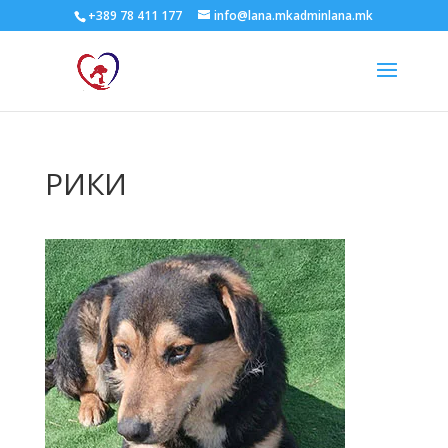
+389 78 411 177
info@lana.mkadminlana.mk
РИКИ