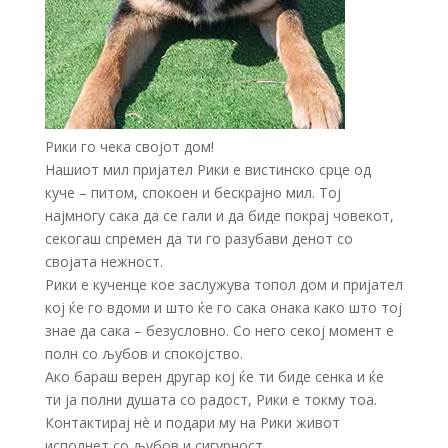
Рики го чека својот дом!
Нашиот мил пријател Рики е вистинско срце од
куче – питом, спокоен и бескрајно мил. Тој
најмногу сака да се гали и да биде покрај човекот,
секогаш спремен да ти го разубави денот со
својата нежност.
Рики е кученце кое заслужува топол дом и пријател
кој ќе го вдоми и што ќе го сака онака како што тој
знае да сака – безусловно. Со него секој момент е
полн со љубов и спокојство.
Ако бараш верен другар кој ќе ти биде сенка и ќе
ти ја полни душата со радост, Рики е токму тоа.
Контактирај нè и подари му на Рики живот
исполнет со љубов и сигурност.