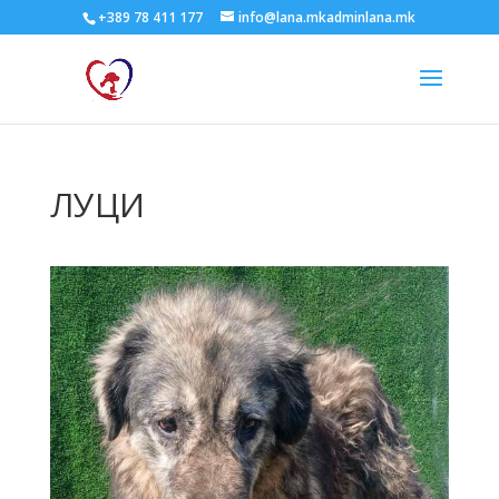
+389 78 411 177
info@lana.mkadminlana.mk
ЛУЦИ