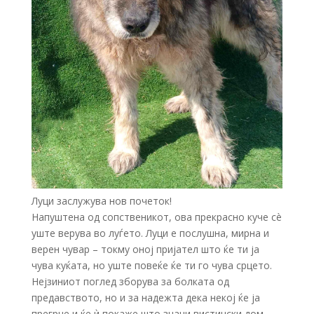
Луци заслужува нов почеток!
Напуштена од сопственикот, ова прекрасно куче сè
уште верува во луѓето. Луци е послушна, мирна и
верен чувар – токму оној пријател што ќе ти ја
чува куќата, но уште повеќе ќе ти го чува срцето.
Нејзиниот поглед зборува за болката од
предавството, но и за надежта дека некој ќе ја
прегрне и ќе ѝ покаже што значи вистински дом.