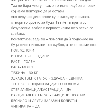
Таа не бара многу – само топлина, љубов и човек
кој нема повторно да ја остави.
Ако веруваш дека секое куче заслужува шанса,
отвори го срцето за Луци. Таа ќе ти врати со
безусловна љубов и верност каква што ретко се
среќава.
Контактирај веднаш – помогни да ѝ подариме на
Луци живот исполнет со љубов, а не со осаменост.
ПОЛ: ЖЕНСКИ
ВОЗРАСТ –10 ГОДИНИ
РАСТ – ГОЛЕМ
РАСА- МЕЛЕЗ
ТЕЖИНА – 30 KГ
ЗДРАВСТВЕН СТАТУС – ЗДРАВА – ЕДИНКА
ТЕСТ ЗА СОЦИЈАЛИЗАЦИЈА: ГО ПОЛОЖИ
СТЕРИЛИЗАЦИЈА/КАСТРАЦИЈА – ДА
ВАКЦИНАЛЕН СТАТУС – ВАКЦИНИ ПРОТИВ
БЕСНИЛО И ДРУГИ ЗАРАЗНИ БОЛЕСТИ
ЧИПИРАН/А – ДА