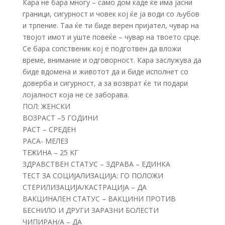
Кара не бара многу – само дом каде ќе има јасни
граници, сигурност и човек кој ќе ја води со љубов
и трпение. Таа ќе ти биде верен пријател, чувар на
твојот имот и уште повеќе – чувар на твоето срце.
Се бара сопственик кој е подготвен да вложи
време, внимание и одговорност. Кара заслужува да
биде вдомена и животот да и биде исполнет со
доверба и сигурност, а за возврат ќе ти подари
лојалност која не се заборава.
ПОЛ: ЖЕНСКИ
ВОЗРАСТ –5 ГОДИНИ
РАСТ – СРЕДЕН
РАСА- МЕЛЕЗ
ТЕЖИНА – 25 KГ
ЗДРАВСТВЕН СТАТУС – ЗДРАВА – ЕДИНКА
ТЕСТ ЗА СОЦИЈАЛИЗАЦИЈА: ГО ПОЛОЖИ
СТЕРИЛИЗАЦИЈА/КАСТРАЦИЈА – ДА
ВАКЦИНАЛЕН СТАТУС – ВАКЦИНИ ПРОТИВ
БЕСНИЛО И ДРУГИ ЗАРАЗНИ БОЛЕСТИ
ЧИПИРАН/А – ДА