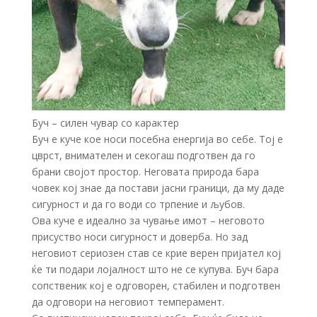
Буч – силен чувар со карактер
Буч е куче кое носи посебна енергија во себе. Тој е
цврст, внимателен и секогаш подготвен да го
брани својот простор. Неговата природа бара
човек кој знае да постави јасни граници, да му даде
сигурност и да го води со трпение и љубов.
Ова куче е идеално за чување имот – неговото
присуство носи сигурност и доверба. Но зад
неговиот сериозен став се крие верен пријател кој
ќе ти подари лојалност што не се купува. Буч бара
сопственик кој е одговорен, стабилен и подготвен
да одговори на неговиот темперамент.