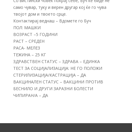
Со вистински човек покрај себе, Буч ќе биде не
само чувар, туку и верен другар кој ќе го чува
твојот дом и твоето срце.
Контактирај веднаш – Вдомете го Буч
ПОЛ: MAШКИ
ВОЗРАСТ –5 ГОДИНИ
РАСТ – СРЕДЕН
РАСА- МЕЛЕЗ
ТЕЖИНА – 25 KГ
ЗДРАВСТВЕН СТАТУС – ЗДРАВА – ЕДИНКА
ТЕСТ ЗА СОЦИЈАЛИЗАЦИЈА: НЕ ГО ПОЛОЖИ
СТЕРИЛИЗАЦИЈА/КАСТРАЦИЈА – ДА
ВАКЦИНАЛЕН СТАТУС – ВАКЦИНИ ПРОТИВ
БЕСНИЛО И ДРУГИ ЗАРАЗНИ БОЛЕСТИ
ЧИПИРАН/А – ДА