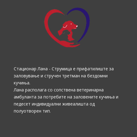
Стационар Лана - Струмица е прифатилиште за
заловување и стручен третман на бездомни
кучиња.
Лана располага со сопствена ветеринарна
амбуланта за потребите на заловените кучиња и
педесет индивидуални живеалишта од
полуотворен тип.