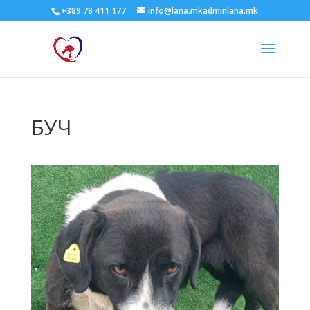
+389 78 411 177
info@lana.mkadminlana.mk
БУЧ