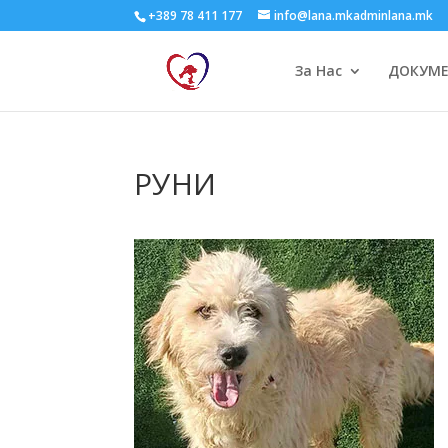
+389 78 411 177
info@lana.mkadminlana.mk
За Нас
ДОКУМ
РУНИ