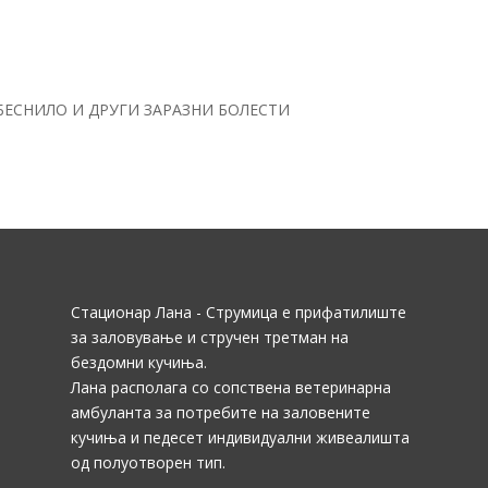
БЕСНИЛО И ДРУГИ ЗАРАЗНИ БОЛЕСТИ
Стационар Лана - Струмица е прифатилиште
за заловување и стручен третман на
бездомни кучиња.
Лана располага со сопствена ветеринарна
амбуланта за потребите на заловените
кучиња и педесет индивидуални живеалишта
од полуотворен тип.