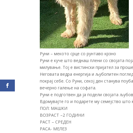
Руни – мекото срце со рунтаво крзно
Руни е куче што веднаш плени со својата пој
милување. Тој е вистински пријател за прош
Неговата ведра енергија и љубопитен поглед
покрај себе. Со Руни, секој ден станува поу
вечерно галење на софата.
Руни е подготвен да ја подели својата љубов
Вдомувајте го и подарете му семејство што ќ
ПОЛ: МАШКИ
ВОЗРАСТ –2 ГОДИНИ
РАСТ – СРЕДЕН
РАСА- МЕЛЕЗ