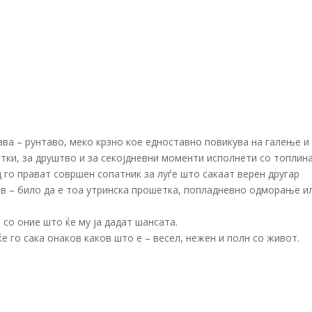
ава – рунтаво, меко крзно кое едноставно повикува на галење и
етки, за друштво и за секојдневни моменти исполнети со топлина
 го прават совршен сопатник за луѓе што сакаат верен другар
бав – било да е тоа утринска прошетка, попладневно одморање и
 со оние што ќе му ја дадат шансата.
е го сака онаков каков што е – весел, нежен и полн со живот.