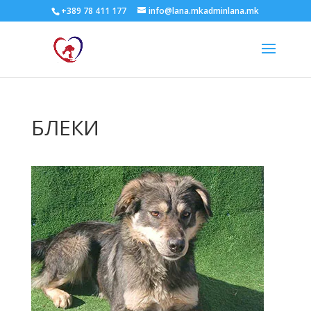
+389 78 411 177
info@lana.mkadminlana.mk
БЛЕКИ