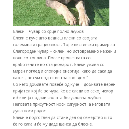
Блеки – чувар со срце полно љубов
Блеки е куче што веднаш плени со својата
големина и грациозност. Тој е вистински пример за
благороден чувар – силен, но истовремено нежен и
полн со топлина. После прошетката со
вработените во стационарот, Блеки ужива со
мирен поглед и спокојна енергија, како да сака да
каже: „Јас сум подготвен за свој дом.“
Со него добивате повеќе од куче – добивате верен
пријател кој ќе ве чува, ќе ве следи во секој чекор
и ќе ви ја подари својата безусловна љубов.
Неговата присутност носи сигурност, а неговата
душа носи радост.
Блеки е подготвен да стане дел од семејство што
ќе го сака и ќе му даде шанса да блесне.