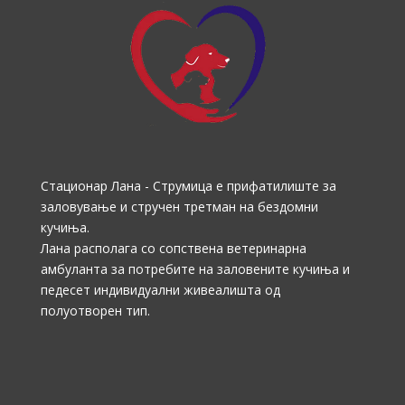
Стационар Лана - Струмица е прифатилиште за
заловување и стручен третман на бездомни
кучиња.
Лана располага со сопствена ветеринарна
амбуланта за потребите на заловените кучиња и
педесет индивидуални живеалишта од
полуотворен тип.