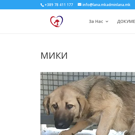
+389 78 411 177
info@lana.mkadminlana.mk
За Нас
ДОКУМ
МИКИ