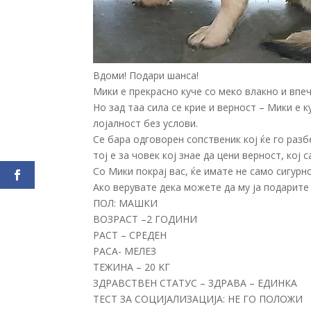
Вдоми! Подари шанса!
Мики е прекрасно куче со меко влакно и впеча
Но зад таа сила се крие и верност – Мики е к
лојалност без услови.
Се бара одговорен сопственик кој ќе го разб
тој е за човек кој знае да цени верност, кој 
Со Мики покрај вас, ќе имате не само сигурно
Ако верувате дека можете да му ја подарите 
ПОЛ: МАШКИ
ВОЗРАСТ –2 ГОДИНИ
РАСТ – СРЕДЕН
РАСА- МЕЛЕЗ
ТЕЖИНА – 20 KГ
ЗДРАВСТВЕН СТАТУС – ЗДРАВА – ЕДИНКА
ТЕСТ ЗА СОЦИЈАЛИЗАЦИЈА: НЕ ГО ПОЛОЖИ