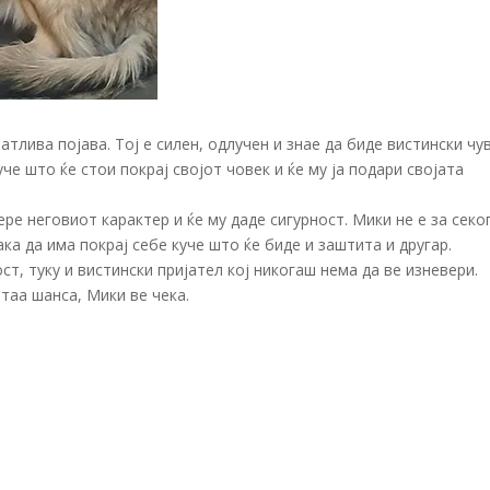
тлива појава. Тој е силен, одлучен и знае да биде вистински чу
уче што ќе стои покрај својот човек и ќе му ја подари својата
ере неговиот карактер и ќе му даде сигурност. Мики не е за секо
сака да има покрај себе куче што ќе биде и заштита и другар.
ст, туку и вистински пријател кој никогаш нема да ве изневери.
таа шанса, Мики ве чека.