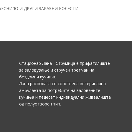
БЕСНИЛО И ДРУГИ ЗАРАЗНИ БОЛЕСТИ
Стационар Лана - Струмица е прифатилиште
за заловување и стручен третман на
бездомни кучиња.
Лана располага со сопствена ветеринарна
амбуланта за потребите на заловените
кучиња и педесет индивидуални живеалишта
од полуотворен тип.