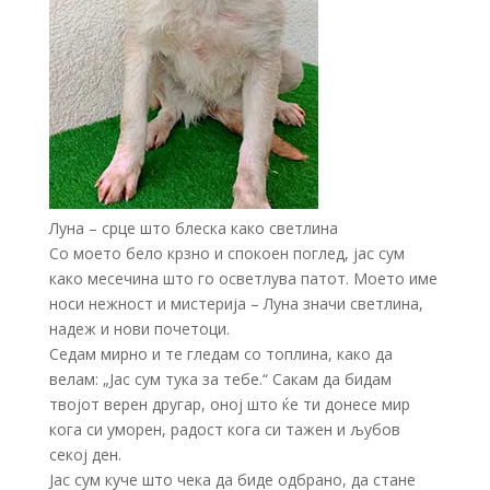
Луна – срце што блеска како светлина
Со моето бело крзно и спокоен поглед, јас сум
како месечина што го осветлува патот. Моето име
носи нежност и мистерија – Луна значи светлина,
надеж и нови почетоци.
Седам мирно и те гледам со топлина, како да
велам: „Јас сум тука за тебе.“ Сакам да бидам
твојот верен другар, оној што ќе ти донесе мир
кога си уморен, радост кога си тажен и љубов
секој ден.
Јас сум куче што чека да биде одбрано, да стане