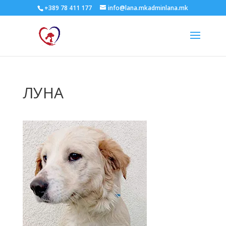
+389 78 411 177
info@lana.mkadminlana.mk
ЛУНА