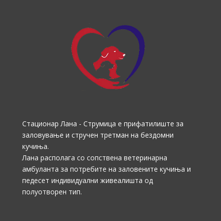
Стационар Лана - Струмица е прифатилиште за
заловување и стручен третман на бездомни
кучиња.
Лана располага со сопствена ветеринарна
амбуланта за потребите на заловените кучиња и
педесет индивидуални живеалишта од
полуотворен тип.