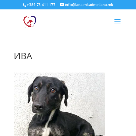
+389 78 411 177
info@lana.mkadminlana.mk
ИВА