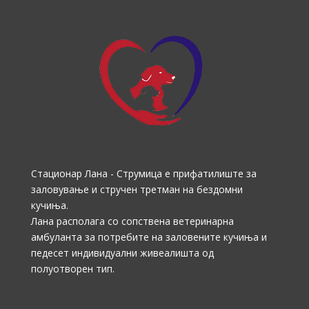
Стационар Лана - Струмица е прифатилиште за
заловување и стручен третман на бездомни
кучиња.
Лана располага со сопствена ветеринарна
амбуланта за потребите на заловените кучиња и
педесет индивидуални живеалишта од
полуотворен тип.