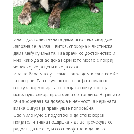
Ива – достоинствената дама што чека свој дом
Запознајте ја Ива – витка, спокојна и вистинска
дама меѓу кучињата. Таа зрачи со достоинство и
мир, како да знае дека нејзиното место е покрај
човек кој ќе ја цени и ќе ја сака.
Ива не бара многу – само топол дом и срце кое ќе
ја прегрне. Таа е куче што со својата смиреност
внесува хармонија, а со својата присутност ја
исполнува секоја просторија со топлина. Нејзините
очи зборуваат за доверба и нежност, а нејзината
витка фигура ја прави уште попосебна.
Ова мило куче е подготвено да стане верен
пријател и тивка поддршка – да ве пречекува со
радост, да ве следи со спокојство и да ви го