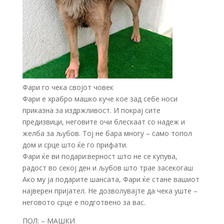
Фари го чека својот човек
Фари е храбро машко куче кое зад себе носи
приказна за издржливост. И покрај сите
предизвици, неговите очи блескаат со надеж и
желба за љубов. Тој не бара многу – само топол
дом и срце што ќе го прифати.
Фари ќе ви подари:верност што не се купува,
радост во секој ден и љубов што трае засекогаш
Ако му ја подарите шансата, Фари ќе стане вашиот
најверен пријател. Не дозволувајте да чека уште –
неговото срце е подготвено за вас.
ПОЛ: – МАШКИ