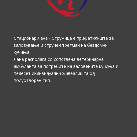
Стационар Лана - Струмица е прифатилиште за
заловување и стручен третман на бездомни
кучиња.
Лана располага со сопствена ветеринарна
амбуланта за потребите на заловените кучиња и
педесет индивидуални живеалишта од
полуотворен тип.