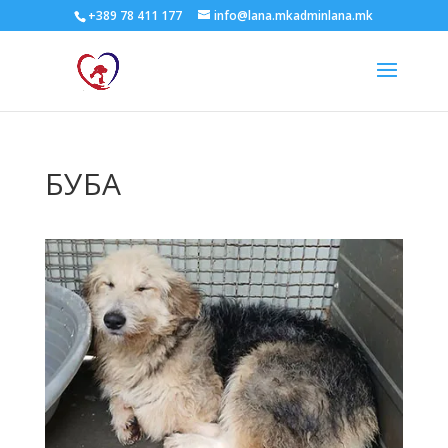
+389 78 411 177
info@lana.mkadminlana.mk
БУБА