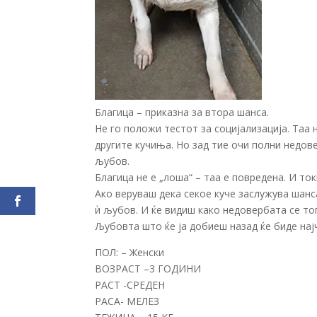
Благица – приказна за втора шанса.
Не го положи тестот за социјализација. Таа н
другите кучиња. Но зад тие очи полни недов
љубов.
Благица не е „лоша“ – таа е повредена. И то
Ако веруваш дека секое куче заслужува шанса 
ѝ љубов. И ќе видиш како недовербата се топ
Љубовта што ќе ја добиеш назад ќе биде нај
ПОЛ: – Женски
ВОЗРАСТ –3 ГОДИНИ
РАСТ -СРЕДЕН
РАСА- МЕЛЕЗ