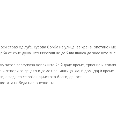
оси страв од луѓе, сурова борба на улица, за храна, опстанок ме
ерба се крие душа што никогаш не добила шанса да знае што зна
кму затоа заслужува човек што ќе ѝ даде време, трпение и топли
– отвори го срцето и домот за Благица. Дај ѝ дом. Дај ѝ време.
и, а зад неа се раѓа најчистата благодарност.
чистата победа на човечноста.