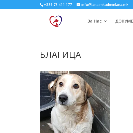
+389 78 411 177
info@lana.mkadminlana.mk
За Нас
ДОКУМ
БЛАГИЦА