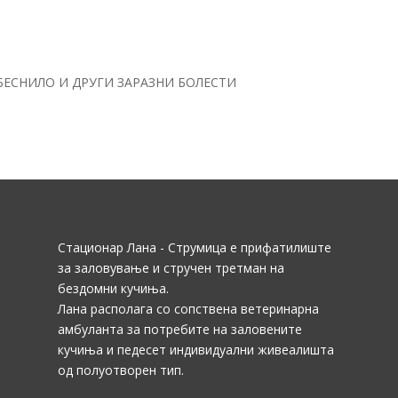
БЕСНИЛО И ДРУГИ ЗАРАЗНИ БОЛЕСТИ
Стационар Лана - Струмица е прифатилиште
за заловување и стручен третман на
бездомни кучиња.
Лана располага со сопствена ветеринарна
амбуланта за потребите на заловените
кучиња и педесет индивидуални живеалишта
од полуотворен тип.