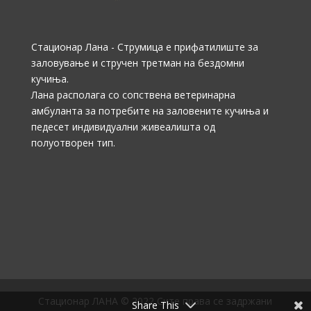
Стационар Лана - Струмица е прифатилиште за
заловување и стручен третман на бездомни
кучиња.
Лана располага со сопствена ветеринарна
амбуланта за потребите на заловените кучиња и
педесет индивидуални живеалишта од
полуотворен тип.
Стационар ЛАНА © 2022 Сите права се задржани
Share This