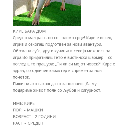
КИРЕ БАРА ДОМ!
Средно мал раст, но со големо срце! Кире е весел,
игрив и секогаш подготвен за нови авантури.
Обожава луѓе, други кучиња и секоја можност за
игра.Во прифатилиштето е вистински шармер – со
поглед што прашува: „Ти ли си мојот човек?“ Кире е
здрав, со одличен карактер и спремен за нов
почеток.
Пиши ни ако сакаш да го запознаеш. Да му
подариме живот полн со љубов и сигурност.
.
ИМЕ: КИРЕ
ПОЛ: – МАШКИ
ВОЗРАСТ –2 ГОДИНИ
РАСТ – СРЕДЕН