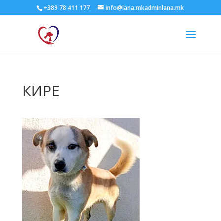
+389 78 411 177
info@lana.mkadminlana.mk
КИРЕ