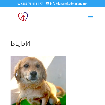
+389 78 411 177
info@lana.mkadminlana.mk
БЕЈБИ