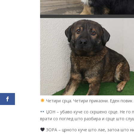
Четири срца. Четири приказни. Еден повик
ЏОН – убаво куче со скршено срце. Не го 
врати со поглед што разбира и срце што слу
ЗОРА – црното куче што лае, затоа што ни