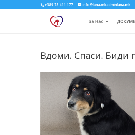
+389 78 411 177
info@lana.mkadminlana.mk
За Нас
ДОКУМ
Вдоми. Спаси. Биди 