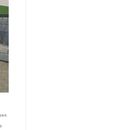
аже.
а