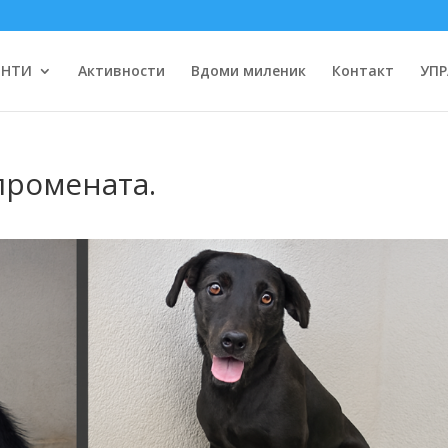
ЕНТИ
Активности
Вдоми миленик
Контакт
УПР
промената.