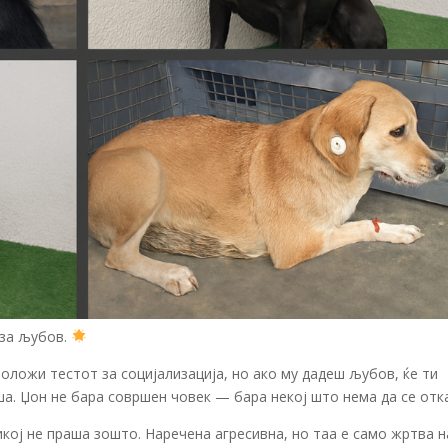
 за љубов.
положи тестот за социјализација, но ако му дадеш љубов, ќе ти
ша. Џон не бара совршен човек — бара некој што нема да се отк
кој не праша зошто. Наречена агресивна, но таа е само жртва н