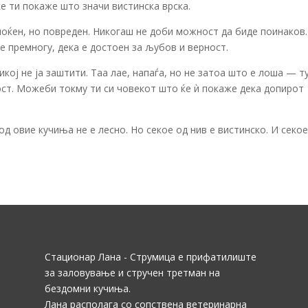
ќе ти покаже што значи вистинска врска.
оќен, но повреден. Никогаш не доби можност да биде поинаков.
е премногу, дека е достоен за љубов и верност.
ој не ја заштити. Таа лае, напаѓа, но не затоа што е лоша — т
ост. Можеби токму ти си човекот што ќе ѝ покаже дека допирот
д овие кучиња не е лесно. Но секое од нив е вистинско. И секо
Стационар Лана - Струмица е прифатилиште
за заловување и стручен третман на
бездомни кучиња.
Лана располага со сопствена ветеринарна