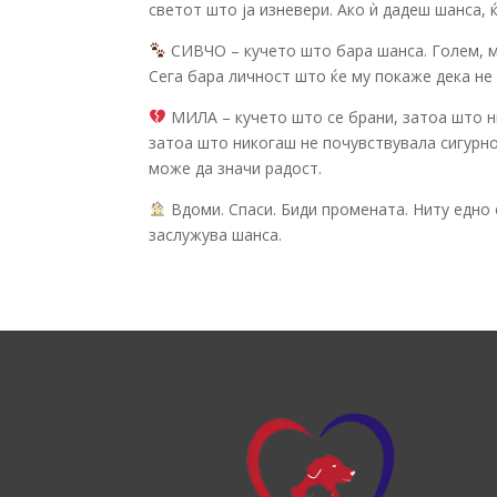
светот што ја изневери. Ако ѝ дадеш шанса, 
СИВЧО – кучето што бара шанса. Голем, м
Сега бара личност што ќе му покаже дека не 
МИЛА – кучето што се брани, затоа што ник
затоа што никогаш не почувствувала сигурн
може да значи радост.
Вдоми. Спаси. Биди промената. Ниту едно о
заслужува шанса.