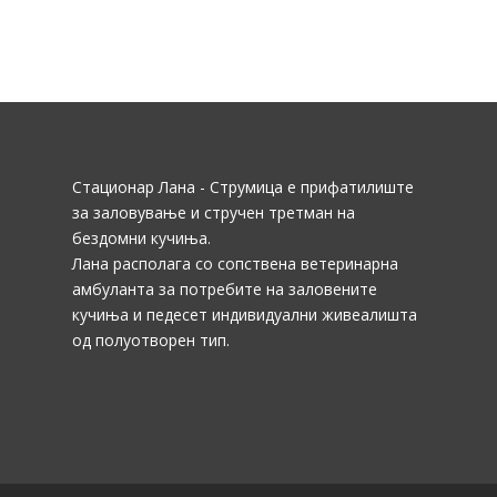
Стационар Лана - Струмица е прифатилиште
за заловување и стручен третман на
бездомни кучиња.
Лана располага со сопствена ветеринарна
амбуланта за потребите на заловените
кучиња и педесет индивидуални живеалишта
од полуотворен тип.