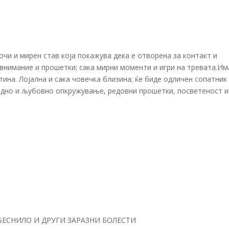
чи и мирен став која покажува дека е отворена за контакт и
о внимание и прошетки; сака мирни моменти и игри на тревата.Им
ина. Лојална и сака човечка близина; ќе биде одличен сопатник
бедно и љубовно опкружување, редовни прошетки, посветеност и
БЕСНИЛО И ДРУГИ ЗАРАЗНИ БОЛЕСТИ