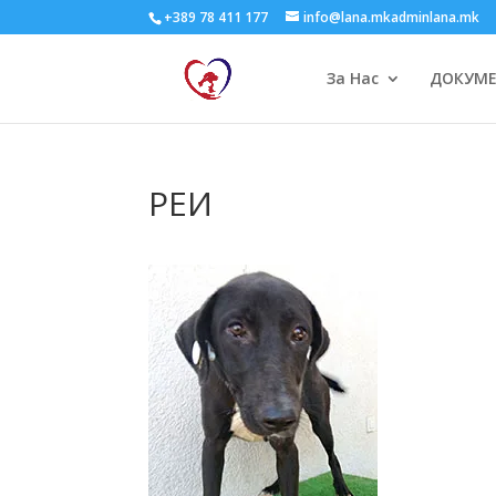
+389 78 411 177
info@lana.mkadminlana.mk
За Нас
ДОКУМ
РЕИ