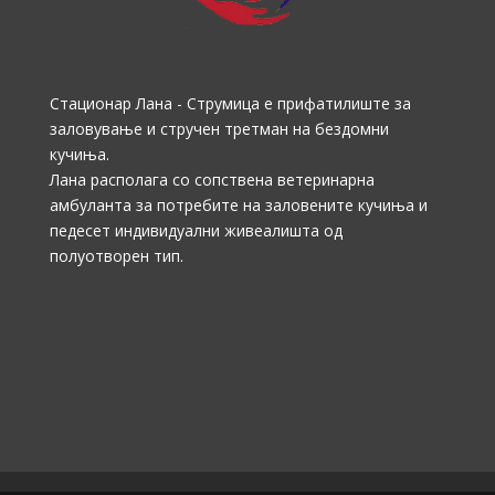
Стационар Лана - Струмица е прифатилиште за
заловување и стручен третман на бездомни
кучиња.
Лана располага со сопствена ветеринарна
амбуланта за потребите на заловените кучиња и
педесет индивидуални живеалишта од
полуотворен тип.