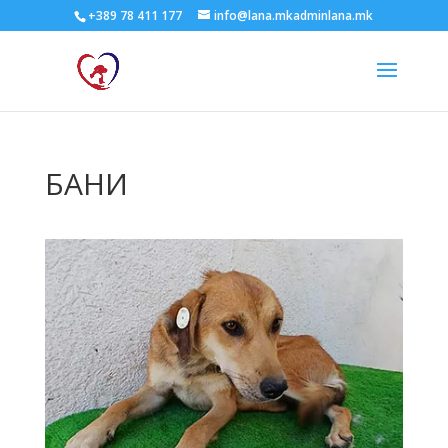
+389 78 411 177
info@lana.mkadminlana.mk
БАНИ