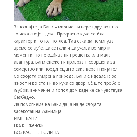
Запознајте ја Бани – мирниот и верен другар што
го чека својот дом . Прекрасно куче со благ
карактер и топол поглед. Таа сака да поминува
време со луѓе, да се гали и да ужива во мирни
моменти, но не одбива ни прошетка или мала
авантура. Бани енежен и приврзан, совршена за
семејство или поединец што сака верен пријател.
Со својата смирена природа, Бани е идеалена за
живот и во стан и во куќа со двор. Сè што треба е
љубов, внимание и топол дом каде ќе се чувствува
безбедно.
Да помогнеме на Бани да ја најде својата
засекогашна фамилија
ИМЕ: БАНИ
ПОЛ: – Женски
ВОЗРАСТ –2 ГОДИНА