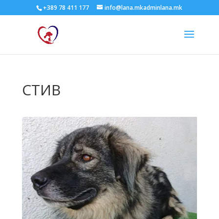
+389 78 411 177
info@lana.mkadminlana.mk
СТИВ