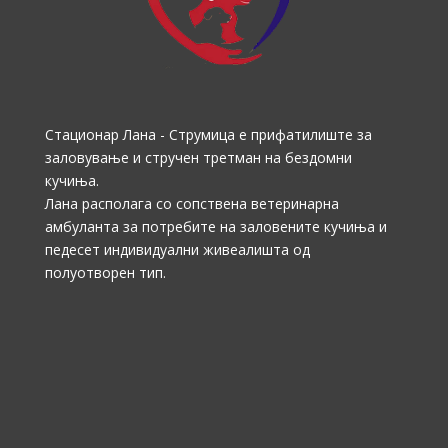
Стационар Лана - Струмица е прифатилиште за
заловување и стручен третман на бездомни
кучиња.
Лана располага со сопствена ветеринарна
амбуланта за потребите на заловените кучиња и
педесет индивидуални живеалишта од
полуотворен тип.