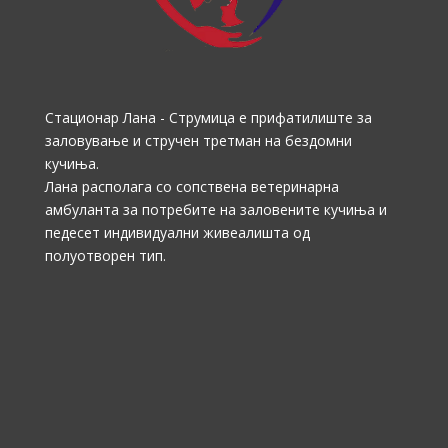
Стационар Лана - Струмица е прифатилиште за
заловување и стручен третман на бездомни
кучиња.
Лана располага со сопствена ветеринарна
амбуланта за потребите на заловените кучиња и
педесет индивидуални живеалишта од
полуотворен тип.