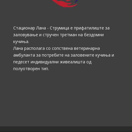
Стационар Лана - Струмица е прифатилиште за
заловување и стручен третман на бездомни
кучиња.
Лана располага со сопствена ветеринарна
амбуланта за потребите на заловените кучиња и
педесет индивидуални живеалишта од
полуотворен тип.