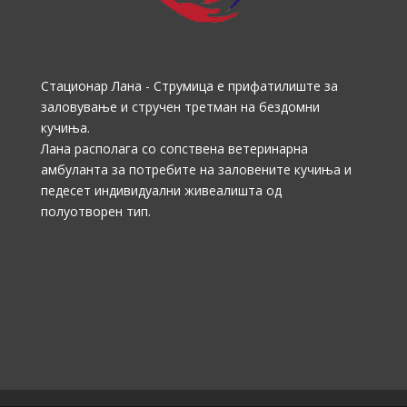
Стационар Лана - Струмица е прифатилиште за
заловување и стручен третман на бездомни
кучиња.
Лана располага со сопствена ветеринарна
амбуланта за потребите на заловените кучиња и
педесет индивидуални живеалишта од
полуотворен тип.