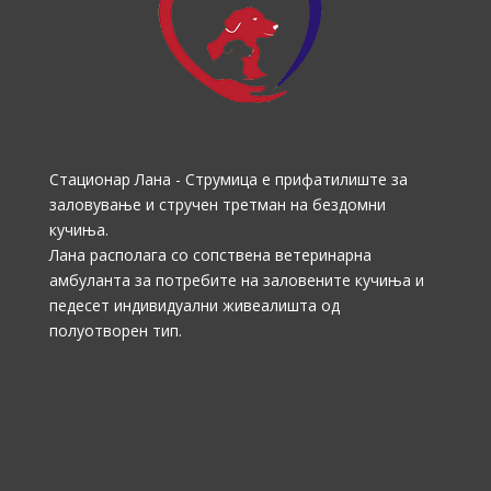
Стационар Лана - Струмица е прифатилиште за
заловување и стручен третман на бездомни
кучиња.
Лана располага со сопствена ветеринарна
амбуланта за потребите на заловените кучиња и
педесет индивидуални живеалишта од
полуотворен тип.