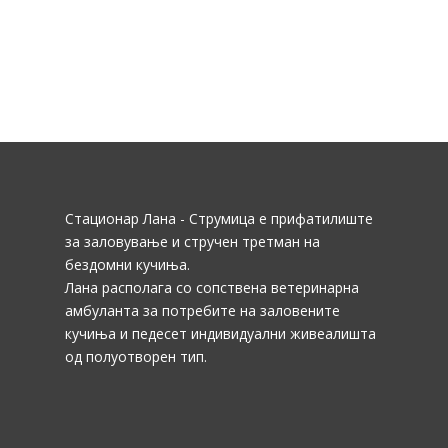
Стационар Лана - Струмица е прифатилиште
за заловување и стручен третман на
бездомни кучиња.
Лана располага со сопствена ветеринарна
амбуланта за потребите на заловените
кучиња и педесет индивидуални живеалишта
од полуотворен тип.