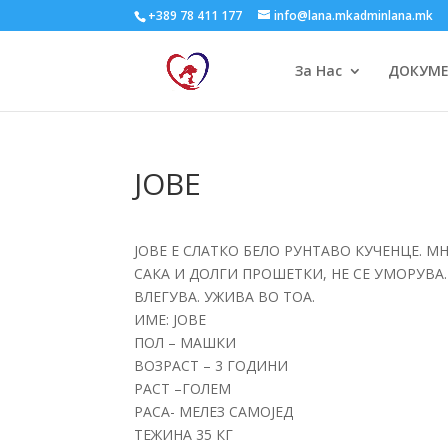
+389 78 411 177
info@lana.mkadminlana.mk
За Нас
ДОКУМ
ЈОВЕ
ЈОВЕ Е СЛАТКО БЕЛО РУНТАВО КУЧЕНЦЕ. МН
САКА И ДОЛГИ ПРОШЕТКИ, НЕ СЕ УМОРУВА
ВЛЕГУВА. УЖИВА ВО ТОА.
ИМЕ: ЈОВЕ
ПОЛ – МАШКИ
ВОЗРАСТ – 3 ГОДИНИ
РАСТ –ГОЛЕМ
РАСА- МЕЛЕЗ САМОЈЕД
ТЕЖИНА 35 КГ