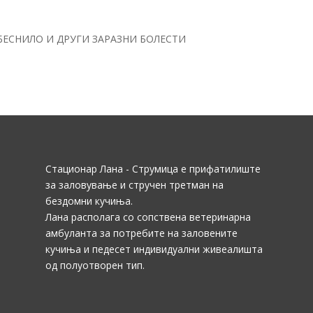
БЕСНИЛО И ДРУГИ ЗАРАЗНИ БОЛЕСТИ
Стационар Лана - Струмица е прифатилиште
за заловување и стручен третман на
бездомни кучиња.
Лана располага со сопствена ветеринарна
амбуланта за потребите на заловените
кучиња и педесет индивидуални живеалишта
од полуотворен тип.