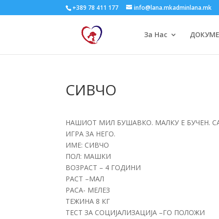
+389 78 411 177
info@lana.mkadminlana.mk
За Нас
ДОКУМ
СИВЧО
НАШИОТ МИЛ БУШАВКО. МАЛКУ Е БУЧЕН. СА
ИГРА ЗА НЕГО.
ИМЕ: СИВЧО
ПОЛ: МАШКИ
ВОЗРАСТ – 4 ГОДИНИ
РАСТ –МАЛ
РАСА- МЕЛЕЗ
ТЕЖИНА 8 КГ
ТЕСТ ЗА СОЦИЈАЛИЗАЦИЈА –ГО ПОЛОЖИ