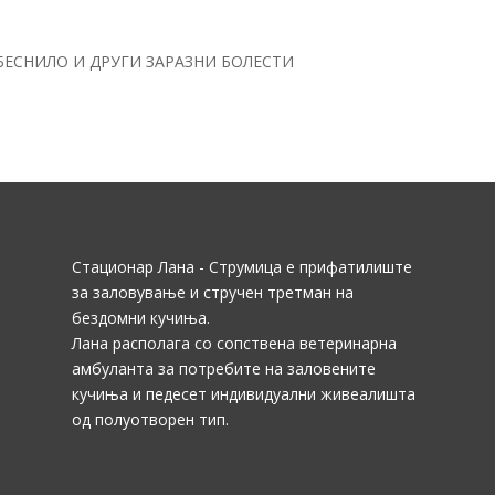
БЕСНИЛО И ДРУГИ ЗАРАЗНИ БОЛЕСТИ
Стационар Лана - Струмица е прифатилиште
за заловување и стручен третман на
бездомни кучиња.
Лана располага со сопствена ветеринарна
амбуланта за потребите на заловените
кучиња и педесет индивидуални живеалишта
од полуотворен тип.