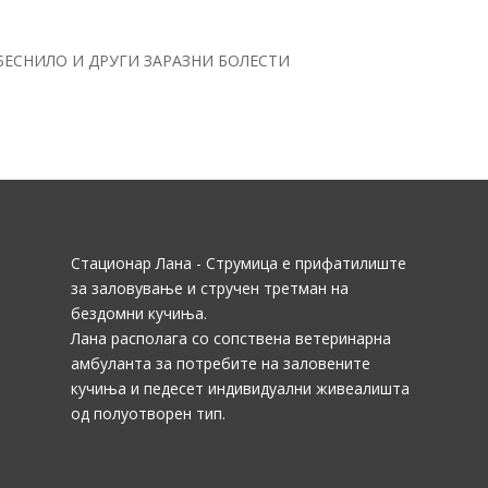
БЕСНИЛО И ДРУГИ ЗАРАЗНИ БОЛЕСТИ
Стационар Лана - Струмица е прифатилиште
за заловување и стручен третман на
бездомни кучиња.
Лана располага со сопствена ветеринарна
амбуланта за потребите на заловените
кучиња и педесет индивидуални живеалишта
од полуотворен тип.