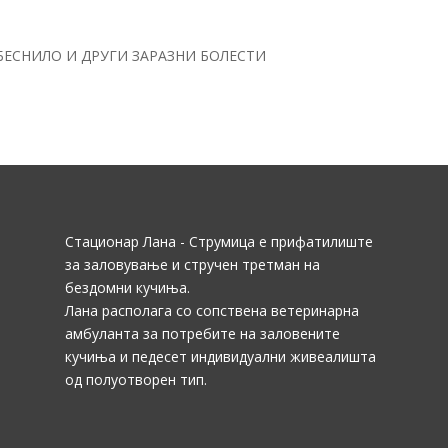
БЕСНИЛО И ДРУГИ ЗАРАЗНИ БОЛЕСТИ
Стационар Лана - Струмица е прифатилиште
за заловување и стручен третман на
бездомни кучиња.
Лана располага со сопствена ветеринарна
амбуланта за потребите на заловените
кучиња и педесет индивидуални живеалишта
од полуотворен тип.