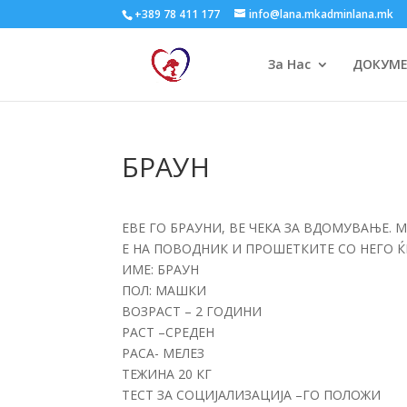
+389 78 411 177
info@lana.mkadminlana.mk
За Нас
ДОКУМ
БРАУН
ЕВЕ ГО БРАУНИ, ВЕ ЧЕКА ЗА ВДОМУВАЊЕ. М
Е НА ПОВОДНИК И ПРОШЕТКИТЕ СО НЕГО ЌЕ
ИМЕ: БРАУН
ПОЛ: МАШКИ
ВОЗРАСТ – 2 ГОДИНИ
РАСТ –СРЕДЕН
РАСА- МЕЛЕЗ
ТЕЖИНА 20 КГ
ТЕСТ ЗА СОЦИЈАЛИЗАЦИЈА –ГО ПОЛОЖИ