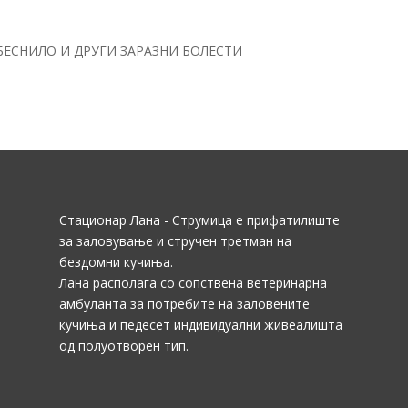
БЕСНИЛО И ДРУГИ ЗАРАЗНИ БОЛЕСТИ
Стационар Лана - Струмица е прифатилиште
за заловување и стручен третман на
бездомни кучиња.
Лана располага со сопствена ветеринарна
амбуланта за потребите на заловените
кучиња и педесет индивидуални живеалишта
од полуотворен тип.