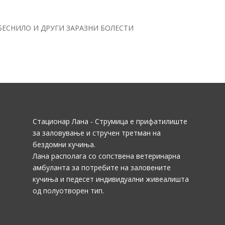
БЕСНИЛО И ДРУГИ ЗАРАЗНИ БОЛЕСТИ
Стационар Лана - Струмица е прифатилиште
за заловување и стручен третман на
бездомни кучиња.
Лана располага со сопствена ветеринарна
амбуланта за потребите на заловените
кучиња и педесет индивидуални живеалишта
од полуотворен тип.