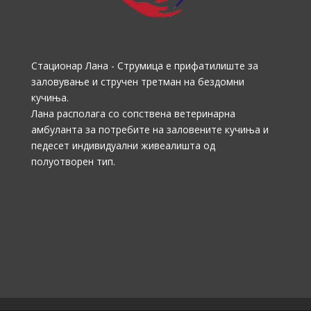
Стационар Лана - Струмица е прифатилиште за
заловување и стручен третман на бездомни
кучиња.
Лана располага со сопствена ветеринарна
амбуланта за потребите на заловените кучиња и
педесет индивидуални живеалишта од
полуотворен тип.