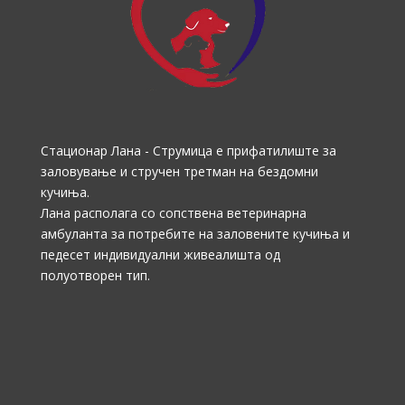
Стационар Лана - Струмица е прифатилиште за
заловување и стручен третман на бездомни
кучиња.
Лана располага со сопствена ветеринарна
амбуланта за потребите на заловените кучиња и
педесет индивидуални живеалишта од
полуотворен тип.