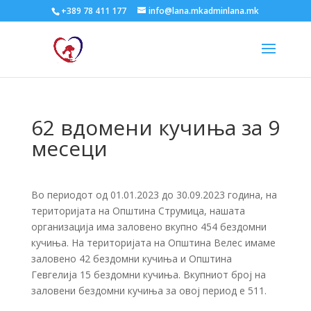
+389 78 411 177
info@lana.mkadminlana.mk
62 вдомени кучиња за 9
месеци
Во периодот од 01.01.2023 до 30.09.2023 година, на
територијата на Општина Струмица, нашата
организација има заловено вкупно 454 бездомни
кучиња. На територијата на Општина Велес имаме
заловено 42 бездомни кучиња и Општина
Гевгелија 15 бездомни кучиња. Вкупниот број на
заловени бездомни кучиња за овој период е 511.