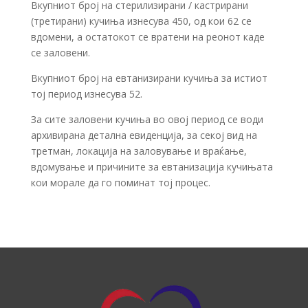
Вкупниот број на стерилизирани / кастрирани
(третирани) кучиња изнесува 450, од кои 62 се
вдомени, а остатокот се вратени на реонот каде
се заловени.
Вкупниот број на евтанизирани кучиња за истиот
тој период изнесува 52.
За сите заловени кучиња во овој период се води
архивирана детална евиденција, за секој вид на
третман, локација на заловување и враќање,
вдомување и причините за евтанизација кучињата
кои морале да го поминат тој процес.