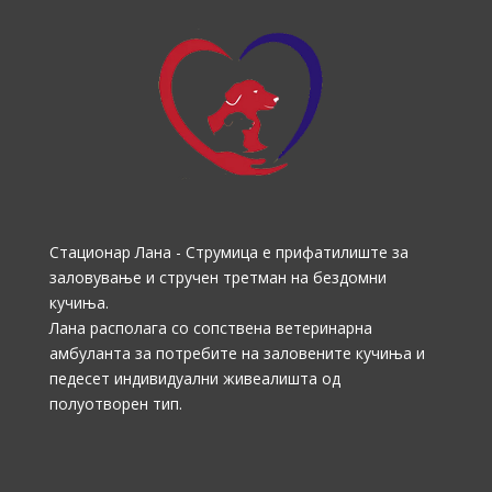
Стационар Лана - Струмица е прифатилиште за
заловување и стручен третман на бездомни
кучиња.
Лана располага со сопствена ветеринарна
амбуланта за потребите на заловените кучиња и
педесет индивидуални живеалишта од
полуотворен тип.