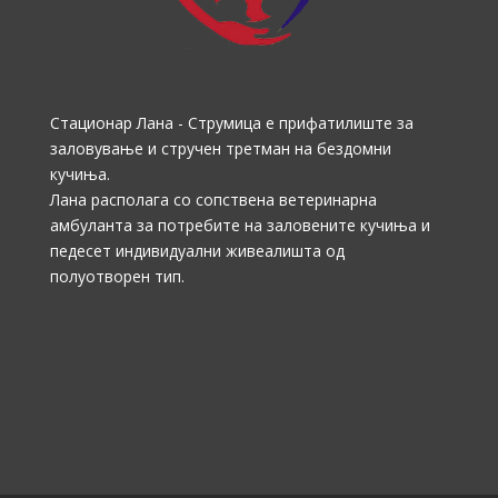
Стационар Лана - Струмица е прифатилиште за
заловување и стручен третман на бездомни
кучиња.
Лана располага со сопствена ветеринарна
амбуланта за потребите на заловените кучиња и
педесет индивидуални живеалишта од
полуотворен тип.